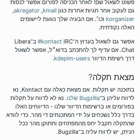
פשוט לשאול שם! לאחר הכניסה לפורום אפשר לנסות
גם לעקוב אחר תגיות אחרות כגון
kmail
,‏
akregator
,‏
korganizer
וכו׳. אם הבעיה שלך נוגעת ליישומים
האלה נקודתית.
אפשר גם לשאול בערוץ ה־IRC ‏
‎#kontact
ב־Libera
Chat. אם עדיף לך להתכתב בדוא״ל, אפשר לשאול
דרך רשימת הדיוור
kdepim-users
.
מצאת תקלה?
בתוכנה יש תקלות. אם מצאת כאלה עם Kontact, נא
לדווח עליהן ב־
Bugzilla שלנו
. נא לא לדווח על תקלות
בפורומים או ברשימות הדיוור שלנו - הדיווחים האלו
בדרך כלל נשכחים על ידי המתכנתים די מהר. כדי לוודא
שהתקלה תקבל יחס מהמפתחים ותתוקן מהר ככל
הניתן, יש לדווח עליה ב־Bugzilla.