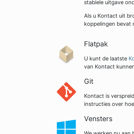
stabiele uitgave on
Als u Kontact uit 
koppelingen bevat n
Flatpak
U kunt de laatste
Ko
van Kontact kunn
Git
Kontact is versprei
instructies over hoe
Vensters
We werken nu aan h