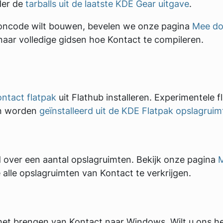
der de
tarballs uit de laatste KDE Gear uitgave
.
broncode wilt bouwen, bevelen we onze pagina
Mee d
aar volledige gidsen hoe Kontact te compileren.
ntact flatpak
uit Flathub installeren. Experimentele 
en worden
geïnstalleerd uit de KDE Flatpak opslagruim
d over een aantal opslagruimten. Bekijk onze pagina
 alle opslagruimten van Kontact te verkrijgen.
et brengen van Kontact naar Windows. Wilt u ons he