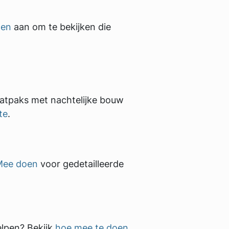
oen
aan om te bekijken die
flatpaks met nachtelijke bouw
te
.
Mee doen
voor gedetailleerde
lpen? Bekijk
hoe mee te doen