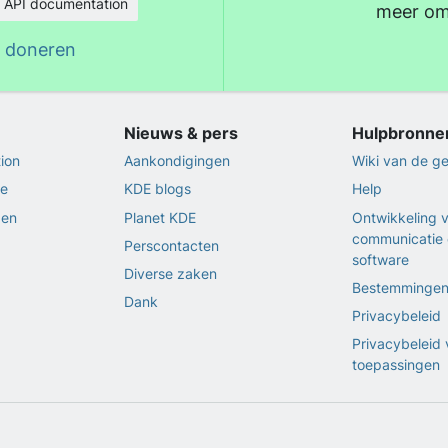
API documentation
meer om
eid
e doneren
Nieuws & pers
Hulpbronne
ion
Aankondigingen
Wiki van de 
ie
KDE blogs
Help
gen
Planet KDE
Ontwikkeling 
communicatie 
Perscontacten
software
Diverse zaken
Bestemminge
Dank
Privacybeleid
Privacybeleid 
toepassingen