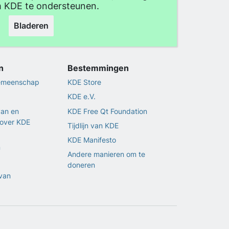
 KDE te ondersteunen.
Bladeren
n
Bestemmingen
gemeenschap
KDE Store
KDE e.V.
van en
KDE Free Qt Foundation
over KDE
Tijdlijn van KDE
KDE Manifesto
n
Andere manieren om te
doneren
van