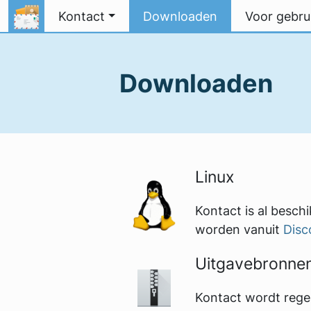
Spring naar inhoud
Kontact
Downloaden
Voor gebru
Downloaden
Linux
Kontact is al besch
worden vanuit
Disc
Uitgavebronne
Kontact wordt regel