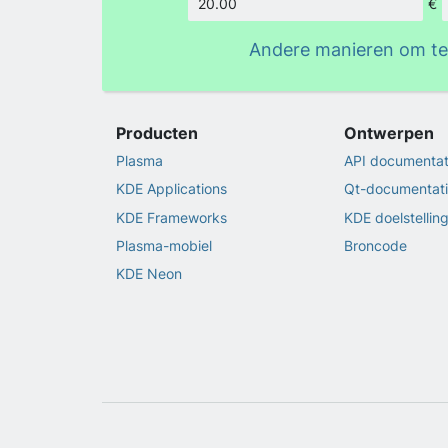
€
Hoeveelh
Andere manieren om t
Producten
Ontwerpen
Plasma
API documentat
KDE Applications
Qt-documentat
KDE Frameworks
KDE doelstellin
Plasma-mobiel
Broncode
KDE Neon