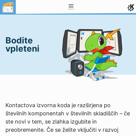
Preskoči na vsebino
Bodite
vpleteni
Kontactova izvorna koda je razširjena po
številnih komponentah v številnih skladiščih – če
ste novi v tem, se zlahka izgubite in
preobremenite. Če se želite vključiti v razvoj