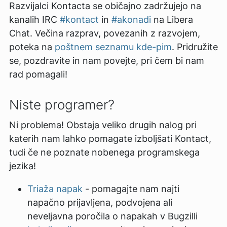
Razvijalci Kontacta se običajno zadržujejo na
kanalih IRC
#kontact
in
#akonadi
na Libera
Chat. Večina razprav, povezanih z razvojem,
poteka na
poštnem seznamu kde-pim
. Pridružite
se, pozdravite in nam povejte, pri čem bi nam
rad pomagali!
Niste programer?
Ni problema! Obstaja veliko drugih nalog pri
katerih nam lahko pomagate izboljšati Kontact,
tudi če ne poznate nobenega programskega
jezika!
Triaža napak
- pomagajte nam najti
napačno prijavljena, podvojena ali
neveljavna poročila o napakah v Bugzilli