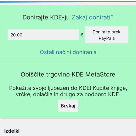
Donirajte KDE-ju
Zakaj donirati?
Donirajte prek
€
Znesek
PayPala
Ostali načini doniranja
Obiščite trgovino KDE MetaStore
Pokažite svojo ljubezen do KDE! Kupite knjige,
vrčke, oblačila in drugo za podporo KDE.
Brskaj
Izdelki