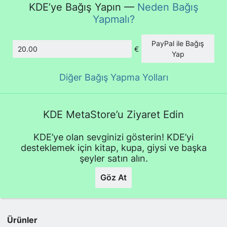
KDE’ye Bağış Yapın —
Neden Bağış
Yapmalı?
PayPal ile Bağış
€
Tutar
Yap
Diğer Bağış Yapma Yolları
KDE MetaStore’u Ziyaret Edin
KDE’ye olan sevginizi gösterin! KDE’yi
desteklemek için kitap, kupa, giysi ve başka
şeyler satın alın.
Göz At
Ürünler