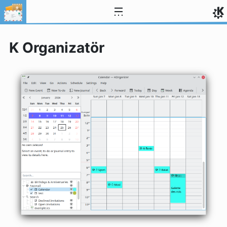
İçeriğe atla
K Organizatör