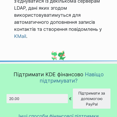
з'єднуватися із декількома серверам
LDAP, дані яких згодом
використовуватимуться для
автоматичного доповнення записів
контактів та створення повідомлень у
KMail
.
Підтримати KDE фінансово
Навіщо
підтримувати?
Підтримати за
€
допомогою
Сума
PayPal
Інші способи фінансової підтримки